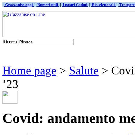
|
Grazzanise oggi
|
Numeri utili
|
I nostri Caduti
|
Ris. elettorali
|
Traspor
Ricerca
Home page
>
Salute
> Covi
’23
Covid: andamento mes