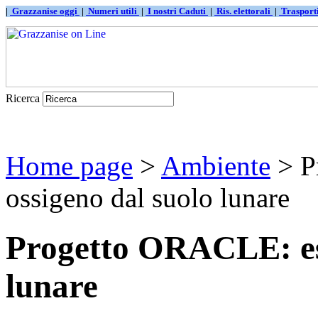
|
Grazzanise oggi
|
Numeri utili
|
I nostri Caduti
|
Ris. elettorali
|
Traspor
Ricerca
Home page
>
Ambiente
> P
ossigeno dal suolo lunare
Progetto ORACLE: est
lunare