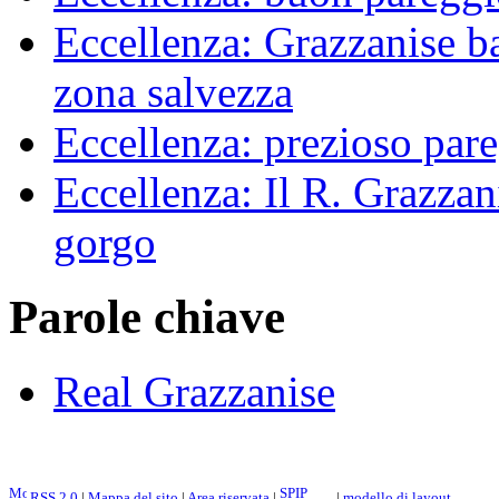
Eccellenza: Grazzanise bat
zona salvezza
Eccellenza: prezioso pare
Eccellenza: Il R. Grazzani
gorgo
Parole chiave
Real Grazzanise
RSS 2.0
|
Mappa del sito
|
Area riservata
|
|
modello di layout