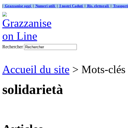
|
Grazzanise oggi
|
Numeri utili
|
I nostri Caduti
|
Ris. elettorali
|
Traspor
Rechercher
Accueil du site
> Mots-clés 
solidarietà