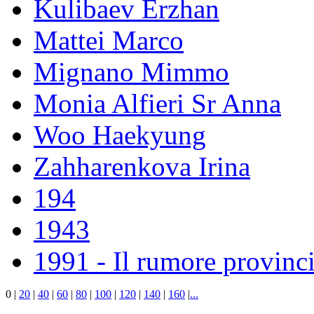
Kulibaev Erzhan
Mattei Marco
Mignano Mimmo
Monia Alfieri Sr Anna
Woo Haekyung
Zahharenkova Irina
194
1943
1991 - Il rumore provinci
0
|
20
|
40
|
60
|
80
|
100
|
120
|
140
|
160
|
...