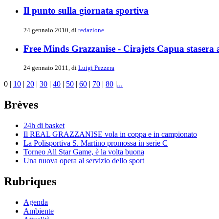
Il punto sulla giornata sportiva
24 gennaio 2010, di
redazione
Free Minds Grazzanise - Cirajets Capua stasera 
24 gennaio 2011, di
Luigi Pezzera
0
|
10
|
20
|
30
|
40
|
50
|
60
|
70
|
80
|
...
Brèves
24h di basket
Il REAL GRAZZANISE vola in coppa e in campionato
La Polisportiva S. Martino promossa in serie C
Torneo All Star Game, è la volta buona
Una nuova opera al servizio dello sport
Rubriques
Agenda
Ambiente