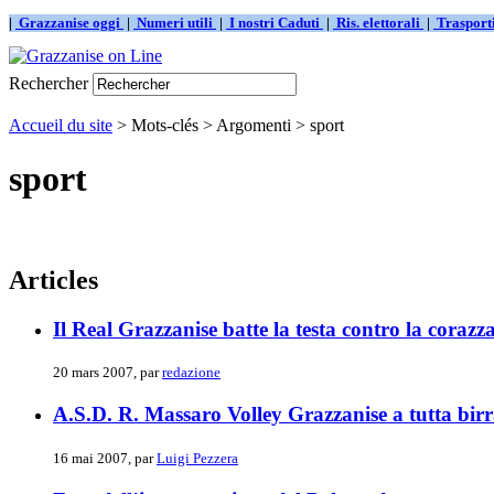
|
Grazzanise oggi
|
Numeri utili
|
I nostri Caduti
|
Ris. elettorali
|
Traspor
Rechercher
Accueil du site
> Mots-clés > Argomenti > sport
sport
Articles
Il Real Grazzanise batte la testa contro la cora
20 mars 2007, par
redazione
A.S.D. R. Massaro Volley Grazzanise a tutta bir
16 mai 2007, par
Luigi Pezzera