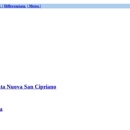
ti
|
Differenziata
|
Meteo |
zzata Nuova San Cipriano
ra