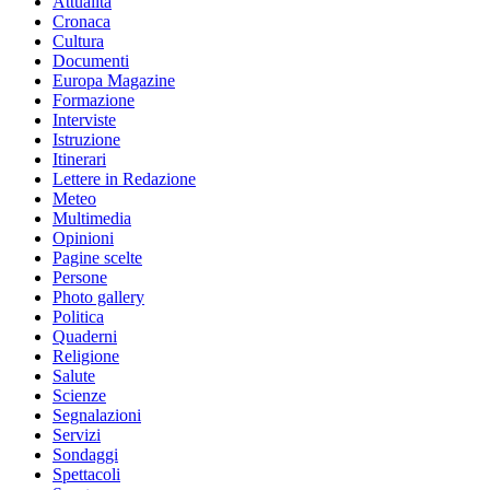
Attualità
Cronaca
Cultura
Documenti
Europa Magazine
Formazione
Interviste
Istruzione
Itinerari
Lettere in Redazione
Meteo
Multimedia
Opinioni
Pagine scelte
Persone
Photo gallery
Politica
Quaderni
Religione
Salute
Scienze
Segnalazioni
Servizi
Sondaggi
Spettacoli