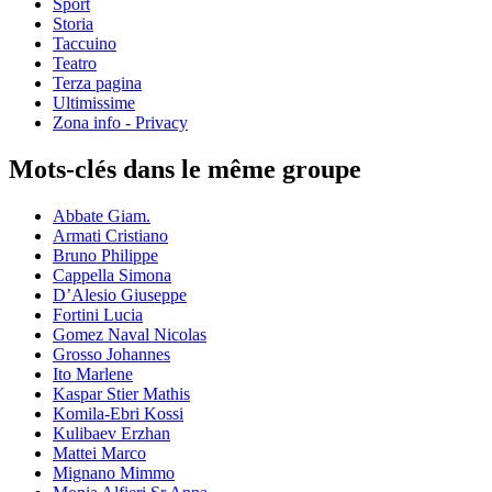
Sport
Storia
Taccuino
Teatro
Terza pagina
Ultimissime
Zona info - Privacy
Mots-clés dans le même groupe
Abbate Giam.
Armati Cristiano
Bruno Philippe
Cappella Simona
D’Alesio Giuseppe
Fortini Lucia
Gomez Naval Nicolas
Grosso Johannes
Ito Marlene
Kaspar Stier Mathis
Komila-Ebri Kossi
Kulibaev Erzhan
Mattei Marco
Mignano Mimmo