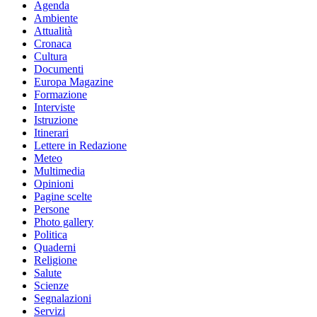
Agenda
Ambiente
Attualità
Cronaca
Cultura
Documenti
Europa Magazine
Formazione
Interviste
Istruzione
Itinerari
Lettere in Redazione
Meteo
Multimedia
Opinioni
Pagine scelte
Persone
Photo gallery
Politica
Quaderni
Religione
Salute
Scienze
Segnalazioni
Servizi