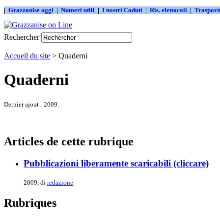
|
Grazzanise oggi
|
Numeri utili
|
I nostri Caduti
|
Ris. elettorali
|
Traspor
Rechercher
Accueil du site
> Quaderni
Quaderni
Dernier ajout : 2009.
Articles de cette rubrique
Pubblicazioni liberamente scaricabili (cliccare)
2009, di
redazione
Rubriques