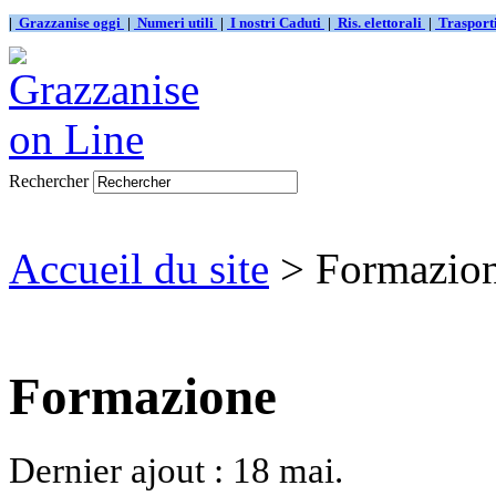
|
Grazzanise oggi
|
Numeri utili
|
I nostri Caduti
|
Ris. elettorali
|
Traspor
Rechercher
Accueil du site
> Formazio
Formazione
Dernier ajout : 18 mai.