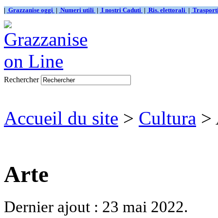
|
Grazzanise oggi
|
Numeri utili
|
I nostri Caduti
|
Ris. elettorali
|
Traspor
Rechercher
Accueil du site
>
Cultura
> 
Arte
Dernier ajout : 23 mai 2022.