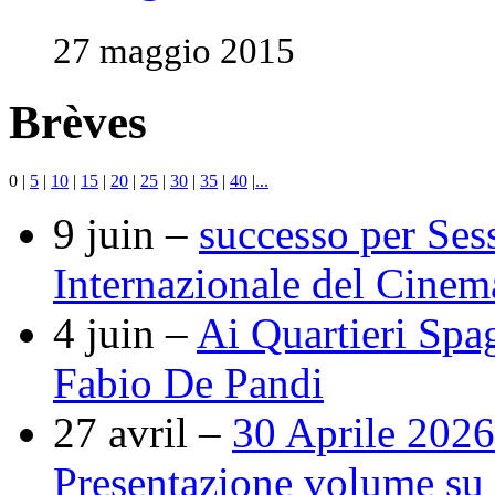
27 maggio 2015
Brèves
0
|
5
|
10
|
15
|
20
|
25
|
30
|
35
|
40
|
...
9 juin –
successo per Ses
Internazionale del Cine
4 juin –
Ai Quartieri Spa
Fabio De Pandi
27 avril –
30 Aprile 2026
Presentazione volume su r