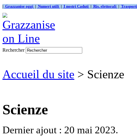
|
Grazzanise oggi
|
Numeri utili
|
I nostri Caduti
|
Ris. elettorali
|
Traspor
Rechercher
Accueil du site
> Scienze
Scienze
Dernier ajout : 20 mai 2023.