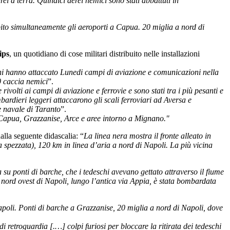
i a terra. Quindici aerei nemici sono stati abbattuti in
ito simultaneamente gli aeroporti a Capua. 20 miglia a nord di
ips
, un quotidiano di cose militari distribuito nelle installazioni
ni hanno attaccato Lunedi campi di aviazione e comunicazioni nella
0 caccia nemici
”.
rivolti ai campi di aviazione e ferrovie e sono stati tra i più pesanti e
ardieri leggeri attaccarono gli scali ferroviari ad Aversa e
e navale di Taranto
”.
 Capua, Grazzanise, Arce e aree intorno a Mignano."
lla seguente didascalia: “
La linea nera mostra il fronte alleato in
ia spezzata), 120 km in linea d’aria a nord di Napoli. La più vicina
su ponti di barche, che i tedeschi avevano gettato attraverso il fiume
 nord ovest di Napoli, lungo l’antica via Appia, è stata bombardata
apoli. Ponti di barche a Grazzanise, 20 miglia a nord di Napoli, dove
 retroguardia [.…] colpi furiosi per bloccare la ritirata dei tedeschi