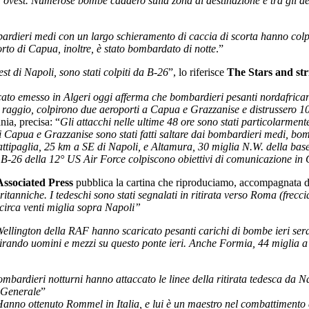
ovest. Numerose bombe caddero sulla zona di destinazione e tra gli aere
rdieri medi con un largo schieramento di caccia di scorta hanno colp
rto di Capua, inoltre, è stato bombardato di notte
.”
st di Napoli, sono stati colpiti da B-26
”, lo riferisce
The Stars and str
ato emesso in Algeri oggi afferma che bombardieri pesanti nordafrica
o raggio, colpirono due aeroporti a Capua e Grazzanise e distrussero 1
ia, precisa: “
Gli attacchi nelle ultime 48 ore sono stati particolarmente 
 Capua e Grazzanise sono stati fatti saltare dai bombardieri medi, bomb
attipaglia, 25 km a SE di Napoli, e Altamura, 30 miglia N.W. della bas
B-26 della 12° US Air Force colpiscono obiettivi di comunicazione in
Associated Press
pubblica la cartina che riproduciamo, accompagnata da
itanniche. I tedeschi sono stati segnalati in ritirata verso Roma (frecc
 circa venti miglia sopra Napoli”
ellington della RAF hanno scaricato pesanti carichi di bombe ieri sera 
tirando uomini e mezzi su questo ponte ieri. Anche Formia, 44 miglia a
mbardieri notturni hanno attaccato le linee della ritirata tedesca da N
r Generale
”
anno ottenuto Rommel in Italia, e lui è un maestro nel combattimento di