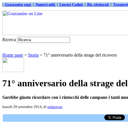
|
Grazzanise oggi
|
Numeri utili
|
I nostri Caduti
|
Ris. elettorali
|
Traspor
Ricerca
Home page
>
Storia
> 71° anniversario della strage del ricovero
71° anniversario della strage del
Sarebbe giusto ricordare con i rintocchi delle campane i tanti mor
lunedì 29 settembre 2014, di
redazione