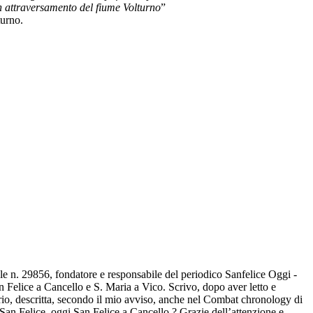
un attraversamento del fiume Volturno
”
turno.
ale n. 29856, fondatore e responsabile del periodico Sanfelice Oggi -
an Felice a Cancello e S. Maria a Vico. Scrivo, dopo aver letto e
ario, descritta, secondo il mio avviso, anche nel Combat chronology di
San Felice, oggi San Felice a Cancello ? Grazie dell’attenzione e