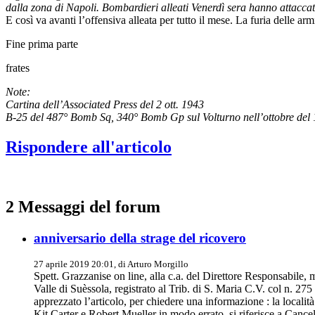
dalla zona di Napoli. Bombardieri alleati Venerdì sera hanno attacca
E così va avanti l’offensiva alleata per tutto il mese. La furia delle ar
Fine prima parte
frates
Note:
Cartina dell’Associated Press del 2 ott. 1943
B-25 del 487° Bomb Sq, 340° Bomb Gp sul Volturno nell’ottobre del 1
Rispondere all'articolo
2 Messaggi del forum
anniversario della strage del ricovero
27 aprile 2019 20:01, di
Arturo Morgillo
Spett. Grazzanise on line, alla c.a. del Direttore Responsabile,
Valle di Suèssola, registrato al Trib. di S. Maria C.V. col n. 27
apprezzato l’articolo, per chiedere una informazione : la locali
Kit Carter e Robert Mueller in modo errato, si riferisce a Canc