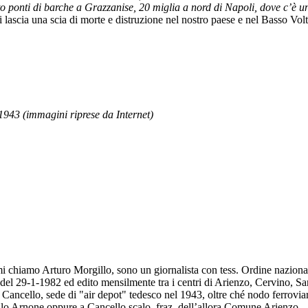
to ponti di barche a Grazzanise, 20 miglia a nord di Napoli, dove c’è 
mi lascia una scia di morte e distruzione nel nostro paese e nel Basso Vol
943 (immagini riprese da Internet)
 mi chiamo Arturo Morgillo, sono un giornalista con tess. Ordine nazion
5 del 29-1-1982 ed edito mensilmente tra i centri di Arienzo, Cervino, S
tà Cancello, sede di "air depot" tedesco nel 1943, oltre ché nodo ferrovi
ello Arnone oppure a Cancello scalo, fraz. dell’allora Comune Arienzo - 