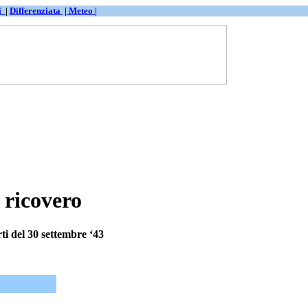
ti
|
Differenziata
|
Meteo |
 ricovero
ti del 30 settembre ‘43