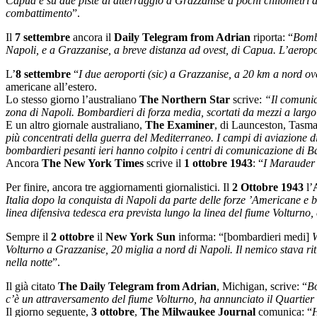
Capua e su due piste di atterraggio a Grazzanise a pochi chilometri a 
combattimento
”.
Il
7 settembre
ancora il
Daily Telegram from Adrian
riporta: “
Bomba
Napoli, e a Grazzanise, a breve distanza ad ovest, di Capua. L’aeropo
L’
8 settembre
“
I due aeroporti (sic) a Grazzanise, a 20 km a nord ove
americane all’estero.
Lo stesso giorno l’australiano
The Northern Star
scrive:
“Il comunic
zona di Napoli. Bombardieri di forza media, scortati da mezzi a larg
E un altro giornale australiano,
The Examiner
, di Launceston, Tasman
più concentrati della guerra del Mediterraneo. I campi di aviazione di
bombardieri pesanti ieri hanno colpito i centri di comunicazione di B
Ancora
The New York Times
scrive il
1 ottobre 1943
: “
I Marauder 
Per finire, ancora tre aggiornamenti giornalistici. Il
2 Ottobre 1943
l’
Italia dopo la conquista di Napoli da parte delle forze ’Americane e br
linea difensiva tedesca era prevista lungo la linea del fiume Volturno,
Sempre il
2 ottobre
il
New York Sun
informa: “[bombardieri medi]
W
Volturno a Grazzanise, 20 miglia a nord di Napoli. Il nemico stava ri
nella notte
”.
Il già citato
The Daily Telegram from Adrian
, Michigan, scrive: “
Bo
c’è un attraversamento del fiume Volturno, ha annunciato il Quartie
Il giorno seguente,
3 ottobre
,
The Milwaukee Journal
comunica: “
H