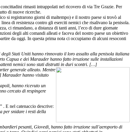
oncittadini rimasti intrappolati nel ricovero di via Tre Grazie. Per
rutto di nuove ricerche.
o si registrarono giorni di maltempo) e il nostro paese si trovò al
linea di resistenza contro gli eserciti nemici che risalivano la penisola.
ezza, ci rimandano, a distanza di tanti anni, l’eco di dure giornate
zioni degli alti comandi alleati e faceva del nostro paese un obiettivo
partire da oggi. In questa prima nota ci occupiamo di alcuni resoconti
egli Stati Uniti hanno rinnovato il loro assalto alla penisola italiana
orto Capua e dei Marauder hanno fatto irruzione sulle installazioni
tenti nemici sono stati distrutti in duri scontri. […]
artier generale alleato. Mentre
i] Marauder hanno visitato
Napoli, hanno ricevuto un
nno cercato di respingere
” . E nel catenaccio descrive:
per snidare i resti della
ardieri pesanti, Giovedi, hanno fatto irruzione sull’aeroporto di