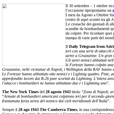
Il 30 settembre – 1 ottobre ric
l’occasione riproponiamo un
I mesi da Agosto a Ottobre fur
centro di aspri scontri tra gli
Le cronache dei giornali di allo
scandite da bombardamenti quas
da colpire. Per ricordare quei
stampa di varie parti del mond
Il
Daily Telegram from Adri
ieri con una serie di attacchi
aeree a Grazzanise. Un gran nu
Gli aerei nemici abbattuti nel
le Fortezze hanno colpito una
Grazzanise, nelle vicinanze di Napoli, i Wellington della RAF hanno e
Le Fortezze hanno abbattuto otto nemici e i Lightnig quattro. Piste,
approfondito lavoro dai B-26 pure scortati da Lightning. L’intera are
l’attacco i bombardieri ne hanno abbattuto due e i Lightning uno
”.
The New York Times
del
28 agosto 1943
titola: “
Zona di Napoli; a
“
Armate di bombardieri americani colpirono ieri per il secondo giorno
frantumata forza aerea del nemico dai cieli meridionali dell’Italia
”.
Sempre il
28 ago 1943
The Camberra Times
, in una corrispondenz