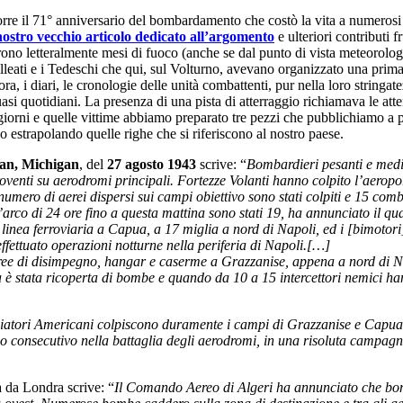
orre il 71° anniversario del bombardamento che costò la vita a numerosi c
nostro vecchio articolo dedicato all’argomento
e ulteriori contributi f
ono letteralmente mesi di fuoco (anche se dal punto di vista meteorologic
 Alleati e i Tedeschi che qui, sul Volturno, avevano organizzato una prima 
ra, i diari, le cronologie delle unità combattenti, pur nella loro stringat
i quotidiani. La presenza di una pista di atterraggio richiamava le atten
 giorni e quelle vittime abbiamo preparato tre pezzi che pubblichiamo a 
o estrapolando quelle righe che si riferiscono al nostro paese.
an, Michigan
, del
27 agosto 1943
scrive: “
Bombardieri pesanti e medi d
 roventi su aerodromi principali. Fortezze Volanti hanno colpito l’aerop
mero di aerei dispersi sui campi obiettivo sono stati colpiti e 15 combat
l’arco di 24 ore fino a questa mattina sono stati 19, ha annunciato il qu
 linea ferroviaria a Capua, a 17 miglia a nord di Napoli, ed i [bimotor
ffettuato operazioni notturne nella periferia di Napoli.[…]
 aree di disimpegno, hangar e caserme a Grazzanise, appena a nord di 
a è stata ricoperta di bombe e quando da 10 a 15 intercettori nemici ha
viatori Americani colpiscono duramente i campi di Grazzanise e Capua
 consecutivo nella battaglia degli aerodromi, in una risoluta campagna 
a da Londra scrive: “
Il Comando Aereo di Algeri ha annunciato che bomb