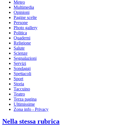
Meteo
Multimedia
Opinioni
Pagine scelte
Persone
Photo gallery
Politica
Quaderni
Religione
Salute
Scienze
Segnalazioni
Servizi
Sondaggi
Spettacoli
Sport
Storia
Taccuino
Teatro
Terza pagina
Ultimissime
Zona info - Privacy
Nella stessa rubrica