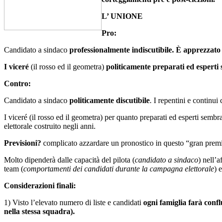
L’ UNIONE
Pro:
Candidato a sindaco
professionalmente indiscutibile. È apprezzat
I viceré
(il rosso ed il geometra)
politicamente preparati ed esperti
Contro:
Candidato a sindaco
politicamente discutibile
. I repentini e continu
I viceré (il rosso ed il geometra) per quanto preparati ed esperti semb
elettorale costruito negli anni.
Previsioni?
complicato azzardare un pronostico in questo “gran premio
Molto dipenderà dalle capacità del pilota (
candidato a sindaco
) nell’a
team (
comportamenti dei candidati durante la campagna elettorale
) 
Considerazioni finali:
1) Visto l’elevato numero di liste e candidati
ogni famiglia farà confl
nella stessa squadra).