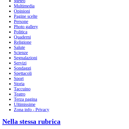
Meteo
Multimedia
Opinioni
Pagine scelte
Persone
Photo gallery
Politica
Quaderni
Religione
Salute
Scienze
Segnalazioni
Servizi
Sondaggi
Spettacoli
Sport
Storia
Taccuino
Teatro
Terza pagina
Ultimissime
Zona info - Privacy
Nella stessa rubrica