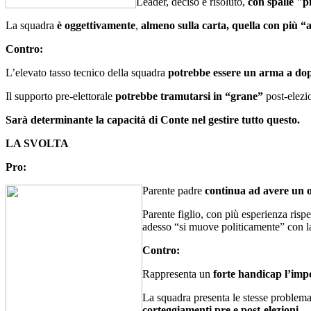
Leader, deciso e risoluto,
con spalle "p
La squadra
è oggettivamente
,
almeno sulla carta, quella con più “a
Contro:
L’elevato tasso tecnico della squadra
potrebbe essere un arma a dop
Il supporto pre-elettorale
potrebbe tramutarsi in “grane”
post-elezio
Sarà determinante la capacità di Conte nel gestire tutto questo.
LA SVOLTA
Pro:
Parente padre
continua ad avere un ot
Parente figlio, con più esperienza rispe
adesso “si muove politicamente” con l
Contro:
Rappresenta un
forte handicap l’impo
La squadra presenta le stesse problemat
corteggiamenti pre e post-elezioni.