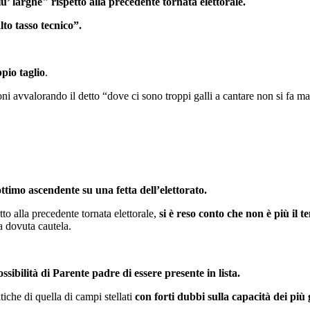
iù’ larghe" rispetto alla
precedente tornata elettorale.
lto tasso tecnico”.
pio taglio
.
ni avvalorando il detto “dove ci sono troppi galli a cantare non si fa ma
timo ascendente su una fetta dell’elettorato.
tto alla precedente tornata elettorale,
si è reso conto che non è più il t
a dovuta cautela.
ssibilità di Parente padre di essere presente in lista.
iche di quella di campi stellati
con forti dubbi sulla capacità dei più