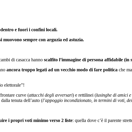
o
dentro e fuori i confini locali.
 si muovono sempre con arguzia ed astuzia.
i cambi di casacca hanno
scalfito l’immagine di persona affidabile (in s
rano
ancora troppo legati ad un vecchio modo di fare politica
che man
 elettorale”!
ffrontare curve (
attacchi degli avversari
) e rettilinei (
lusinghe di amici e
e dalla tenuta dell’auto (
l’appoggio incondizionato, in termini di voti, de
uire i propri voti minimo verso 2 liste
: quella dove c’è il parente stret