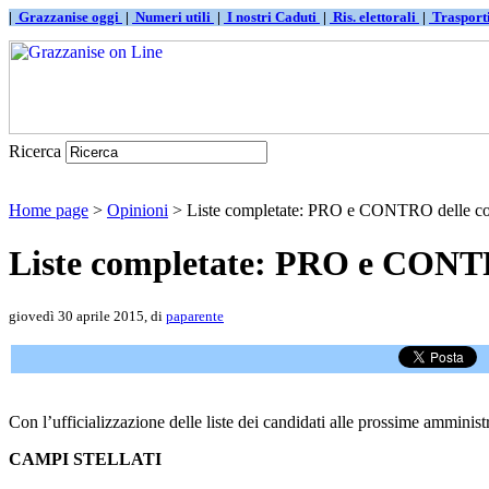
|
Grazzanise oggi
|
Numeri utili
|
I nostri Caduti
|
Ris. elettorali
|
Traspor
Ricerca
Home page
>
Opinioni
> Liste completate: PRO e CONTRO delle c
Liste completate: PRO e CONT
giovedì 30 aprile 2015, di
paparente
Con l’ufficializzazione delle liste dei candidati alle prossime amministra
CAMPI STELLATI