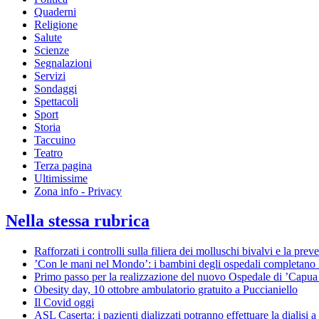
Quaderni
Religione
Salute
Scienze
Segnalazioni
Servizi
Sondaggi
Spettacoli
Sport
Storia
Taccuino
Teatro
Terza pagina
Ultimissime
Zona info - Privacy
Nella stessa rubrica
Rafforzati i controlli sulla filiera dei molluschi bivalvi e la pre
’Con le mani nel Mondo’: i bambini degli ospedali completano
Primo passo per la realizzazione del nuovo Ospedale di ’Capua
Obesity day, 10 ottobre ambulatorio gratuito a Puccianiello
Il Covid oggi
ASL Caserta: i pazienti dializzati potranno effettuare la dialisi a