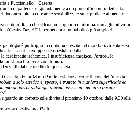
aria a Puccianiello – Caserta.
rtunità di partecipare gratuitamente a un punto d’incontro dedicato,
i incontro mira a educare e sensibilizzare sulle pratiche alimentari e
 centri in Italia che offriranno supporto e informazioni agli individui
 pagina Obesity Day ADI, permetterà a un pubblico più ampio di
ta patologia è purtroppo in continua crescita nel mondo occidentale, si
 alto tasso di sovrappeso e obesità in Italia.
 la cardiopatia ischemica, l’insufficienza cardiaca, l’artrosi, la
attori di rischio per alcuni tumori.
idenza di diabete mellito in questa età.
i Caserta, dottor Mario Parillo, evidenzia come il tema dell’obesità
oblema solo estetico e, spesso, è trattato in maniera superficiale ed
ttamento di questa patologia prevede invece un percorso basato
sta
”.
iguardo un corretto stile di vita il prossimo 10 ottobre, dalle 9.30 alle
vento: www.obesityday2024.it.