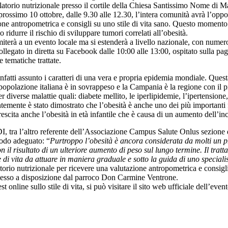
latorio nutrizionale presso il cortile della Chiesa Santissimo Nome di M
prossimo 10 ottobre, dalle 9.30 alle 12.30, l’intera comunità avrà l’oppo
one antropometrica e consigli su uno stile di vita sano. Questo momento d
idurre il rischio di sviluppare tumori correlati all’obesità.
terà a un evento locale ma si estenderà a livello nazionale, con numerosi
collegato in diretta su Facebook dalle 10:00 alle 13:00, ospitato sulla
e tematiche trattate.
infatti assunto i caratteri di una vera e propria epidemia mondiale. Ques
popolazione italiana è in sovrappeso e la Campania è la regione con il più
er diverse malattie quali: diabete mellito, le iperlipidemie, l’ipertensione,
ntemente è stato dimostrato che l’obesità è anche uno dei più importanti f
rescita anche l’obesità in età infantile che è causa di un aumento dell’inc
DI, tra l’altro referente dell’Associazione Campus Salute Onlus sezione d
modo adeguato: “
Purtroppo l’obesità è ancora considerata da molti un pr
 il risultato di un ulteriore aumento di peso sul lungo termine. Il tra
 di vita da attuare in maniera graduale e sotto la guida di uno speciali
torio nutrizionale per ricevere una valutazione antropometrica e consigli r
 messo a disposizione dal parroco Don Carmine Ventrone.
t online sullo stile di vita, si può visitare il sito web ufficiale dell’e