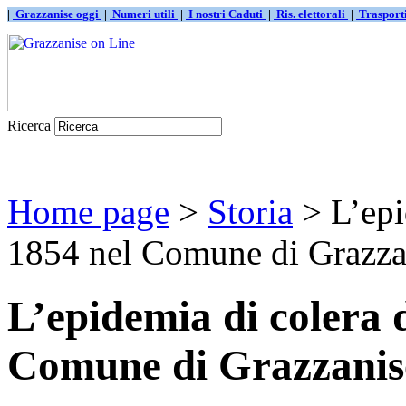
|
Grazzanise oggi
|
Numeri utili
|
I nostri Caduti
|
Ris. elettorali
|
Traspor
Ricerca
Home page
>
Storia
> L’epi
1854 nel Comune di Grazza
L’epidemia di colera d
Comune di Grazzanis