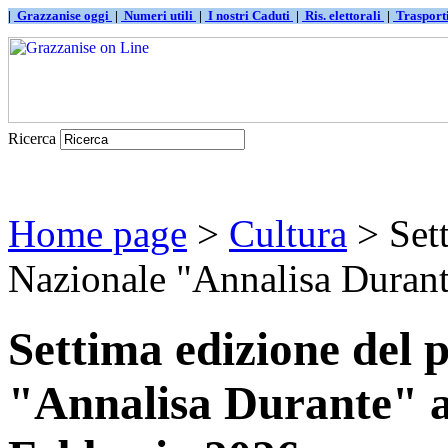
|
Grazzanise oggi
|
Numeri utili
|
I nostri Caduti
|
Ris. elettorali
|
Traspor
Ricerca
Home page
>
Cultura
> Sett
Nazionale "Annalisa Durante"
Settima edizione del 
"Annalisa Durante" a 