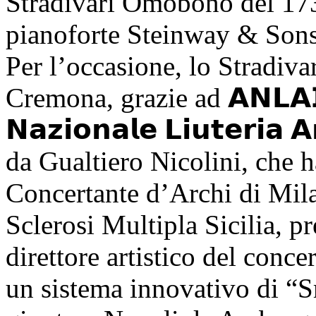
Stradivari Omobono del 17
pianoforte Steinway & Son
Per l’occasione, lo Stradiv
Cremona, grazie ad 𝗔𝗡𝗟𝗔𝗜 –
𝗡𝗮𝘇𝗶𝗼𝗻𝗮𝗹𝗲 𝗟𝗶𝘂𝘁𝗲𝗿𝗶𝗮 𝗔
da Gualtiero Nicolini, che 
Concertante d’Archi di Mila
Sclerosi Multipla Sicilia, p
direttore artistico del conce
un sistema innovativo di “