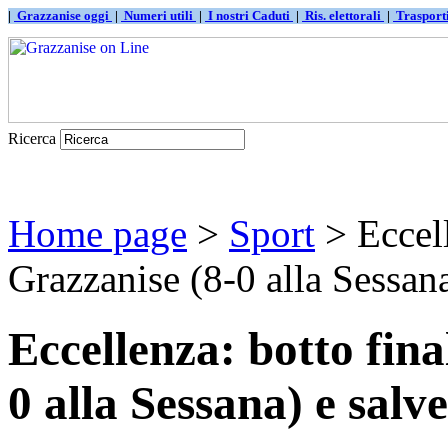
|
Grazzanise oggi
|
Numeri utili
|
I nostri Caduti
|
Ris. elettorali
|
Traspor
Ricerca
Home page
>
Sport
> Eccell
Grazzanise (8-0 alla Sessana)
Eccellenza: botto fina
0 alla Sessana) e salv