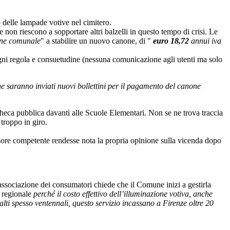
io delle lampade votive nel cimitero.
 non riescono a sopportare altri balzelli in questo tempo di crisi. Le
one comunale
" a stabilire un nuovo canone, di "
euro 18,72
annui iva
i ogni regola e consuetudine (nessuna comunicazione agli utenti ma solo
he saranno inviati nuovi bollettini per il pagamento del canone
heca pubblica davanti alle Scuole Elementari. Non se ne trova traccia
troppo in giro.
ssore competente rendesse nota la propria opinione sulla vicenda dopo
associazione dei consumatori chiede che il Comune inizi a gestirla
s regionale
perché il costo effettivo dell’illuminazione votiva, anche
alti spesso ventennali, questo servizio incassano a Firenze oltre 20