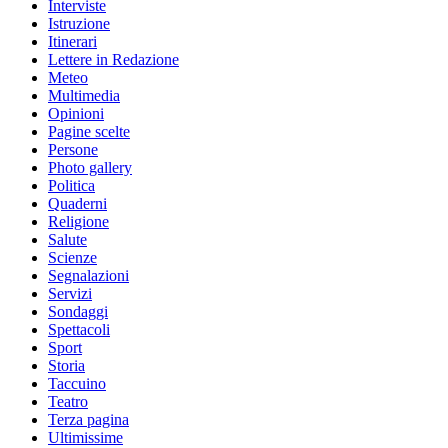
Interviste
Istruzione
Itinerari
Lettere in Redazione
Meteo
Multimedia
Opinioni
Pagine scelte
Persone
Photo gallery
Politica
Quaderni
Religione
Salute
Scienze
Segnalazioni
Servizi
Sondaggi
Spettacoli
Sport
Storia
Taccuino
Teatro
Terza pagina
Ultimissime