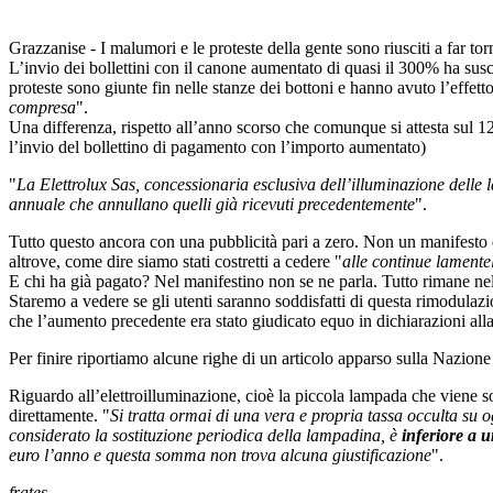
Grazzanise - I malumori e le proteste della gente sono riusciti a far tor
L’invio dei bollettini con il canone aumentato di quasi il 300% ha susci
proteste sono giunte fin nelle stanze dei bottoni e hanno avuto l’effetto
compresa
".
Una differenza, rispetto all’anno scorso che comunque si attesta sul 12
l’invio del bollettino di pagamento con l’importo aumentato)
"
La Elettrolux Sas, concessionaria esclusiva dell’illuminazione delle 
annuale che annullano quelli già ricevuti precedentemente
".
Tutto questo ancora con una pubblicità pari a zero. Non un manifesto 
altrove, come dire siamo stati costretti a cedere "
alle continue lamente
E chi ha già pagato? Nel manifestino non se ne parla. Tutto rimane nel
Staremo a vedere se gli utenti saranno soddisfatti di questa rimodulaz
che l’aumento precedente era stato giudicato equo in dichiarazioni all
Per finire riportiamo alcune righe di un articolo apparso sulla Nazione
Riguardo all’elettroilluminazione, cioè la piccola lampada che viene s
direttamente. "
Si tratta ormai di una vera e propria tassa occulta su 
considerato la sostituzione periodica della lampadina, è
inferiore a 
euro l’anno e questa somma non trova alcuna giustificazione
".
frates