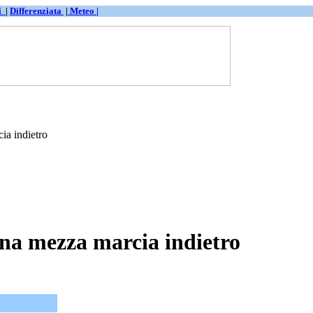
ti
|
Differenziata
|
Meteo |
ia indietro
una mezza marcia indietro