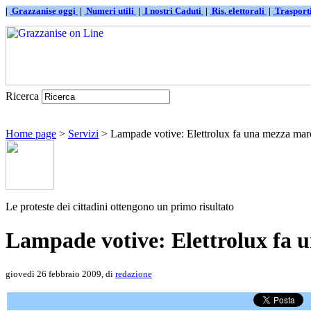
|
Grazzanise oggi
|
Numeri utili
|
I nostri Caduti
|
Ris. elettorali
|
Traspor
Ricerca
Home page
>
Servizi
> Lampade votive: Elettrolux fa una mezza marc
Le proteste dei cittadini ottengono un primo risultato
Lampade votive: Elettrolux fa 
giovedì 26 febbraio 2009, di
redazione