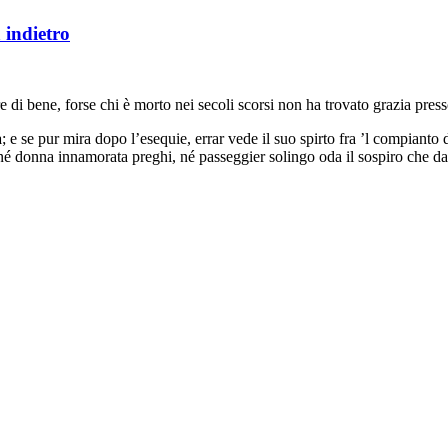
 indietro
 di bene, forse chi è morto nei secoli scorsi non ha trovato grazia press
a
; e se pur mira dopo l’esequie, errar vede il suo spirto fra ’l compianto 
e né donna innamorata preghi, né passeggier solingo oda il sospiro che d