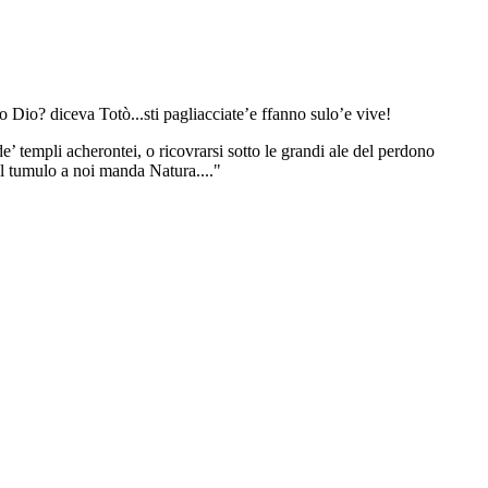
o Dio? diceva Totò...sti pagliacciate’e ffanno sulo’e vive!
de’ templi acherontei, o ricovrarsi sotto le grandi ale del perdono
al tumulo a noi manda Natura...."