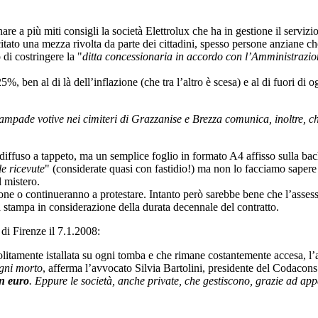
nare a più miti consigli la società Elettrolux che ha in gestione il serviz
tato una mezza rivolta da parte dei cittadini, spesso persone anziane che
 di costringere la "
ditta concessionaria in accordo con l’Amministrazi
5%, ben al di là dell’inflazione (che tra l’altro è scesa) e al di fuori d
lampade votive nei cimiteri di Grazzanise e Brezza comunica, inoltre, c
diffuso a tappeto, ma un semplice foglio in formato A4 affisso sulla bac
le ricevute
" (considerate quasi con fastidio!) ma non lo facciamo sapere 
 mistero.
ione o continueranno a protestare. Intanto però sarebbe bene che l’asse
a stampa in considerazione della durata decennale del contratto.
 di Firenze il 7.1.2008:
olitamente istallata su ogni tomba e che rimane costantemente accesa, l’
ogni morto
, afferma l’avvocato Silvia Bartolini, presidente del Codacon
un euro
. Eppure le società, anche private, che gestiscono, grazie ad app