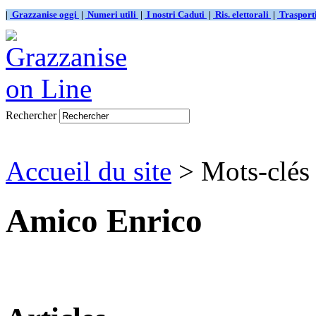
|
Grazzanise oggi
|
Numeri utili
|
I nostri Caduti
|
Ris. elettorali
|
Traspor
Rechercher
Accueil du site
> Mots-clés
Amico Enrico