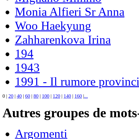
Monia Alfieri Sr Anna
Woo Haekyung
Zahharenkova Irina
194
1943
1991 - Il rumore provinci
0
|
20
|
40
|
60
|
80
|
100
|
120
|
140
|
160
|
...
Autres groupes de mots-
Argomenti