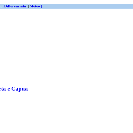
ti
|
Differenziata
|
Meteo |
erta e Capua