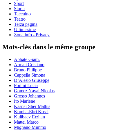
Sport
Storia
Taccuino
Teatro
Terza pagina
Ultimissime
Zona info - Privacy
Mots-clés dans le même groupe
Abbate Giam.
Armati Cristiano
Bruno Philippe
Cappella Simona
D’Alesio Giuseppe
Fortini Lucia
Gomez Naval Nicolas
Grosso Johannes
Ito Marlene
Kaspar Stier Mathis
Komila-Ebri Kossi
Kulibaev Erzhan
Mattei Marco
Mignano Mimmo