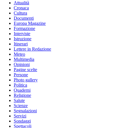
Attualità
Cronaca
Cultura
Documenti
Europa Magazine
Formazione
Interviste
Istruzione
Itinerari
Lettere in Redazione
Meteo
Multimedia
Opinioni
Pagine scelte
Persone
Photo gallery
Politica
Quaderni
Religione
Salute
Scienze
Segnalazioni
Servizi
Sondaggi
Spettacoli