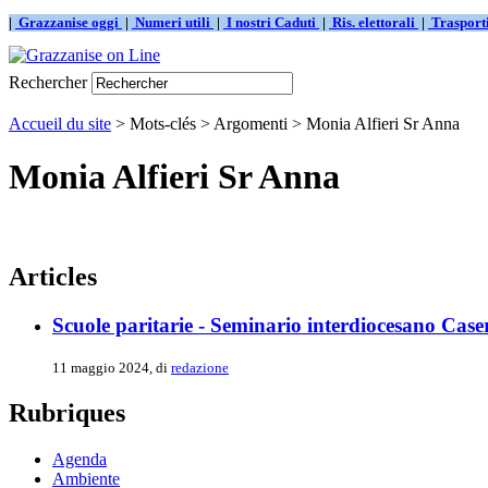
|
Grazzanise oggi
|
Numeri utili
|
I nostri Caduti
|
Ris. elettorali
|
Traspor
Rechercher
Accueil du site
> Mots-clés > Argomenti > Monia Alfieri Sr Anna
Monia Alfieri Sr Anna
Articles
Scuole paritarie - Seminario interdiocesano Cas
11 maggio 2024, di
redazione
Rubriques
Agenda
Ambiente