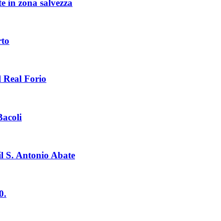
te in zona salvezza
rto
l Real Forio
Bacoli
il S. Antonio Abate
0.