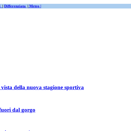
ti
|
Differenziata
|
Meteo |
ista della nuova stagione sportiva
 fuori dal gorgo