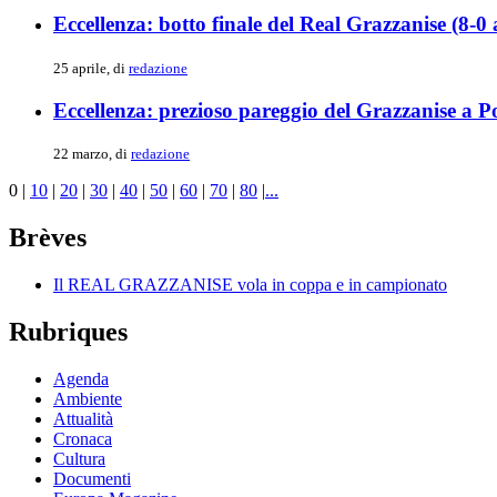
Eccellenza: botto finale del Real Grazzanise (8-0 
25 aprile, di
redazione
Eccellenza: prezioso pareggio del Grazzanise a Po
22 marzo, di
redazione
0
|
10
|
20
|
30
|
40
|
50
|
60
|
70
|
80
|
...
Brèves
Il REAL GRAZZANISE vola in coppa e in campionato
Rubriques
Agenda
Ambiente
Attualità
Cronaca
Cultura
Documenti