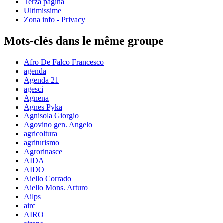
Terza pagina
Ultimissime
Zona info - Privacy
Mots-clés dans le même groupe
Afro De Falco Francesco
agenda
Agenda 21
agesci
Agnena
Agnes Pyka
Agnisola Giorgio
Agovino gen. Angelo
agricoltura
agriturismo
Agrorinasce
AIDA
AIDO
Aiello Corrado
Aiello Mons. Arturo
Ailps
airc
AIRO