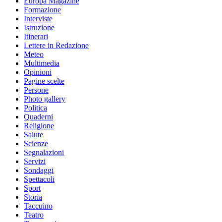
Europa Magazine
Formazione
Interviste
Istruzione
Itinerari
Lettere in Redazione
Meteo
Multimedia
Opinioni
Pagine scelte
Persone
Photo gallery
Politica
Quaderni
Religione
Salute
Scienze
Segnalazioni
Servizi
Sondaggi
Spettacoli
Sport
Storia
Taccuino
Teatro