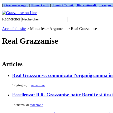
|
Grazzanise oggi
|
Numeri utili
|
I nostri Caduti
|
Ris. elettorali
|
Traspor
Rechercher
Accueil du site
> Mots-clés > Argomenti > Real Grazzanise
Real Grazzanise
Articles
Real Grazzanise: comunicato l’organigramma in v
17 giugno, di
redazione
Eccellenza: Il R. Grazzanise batte Bacoli e si tira
15 marzo, di
redazione