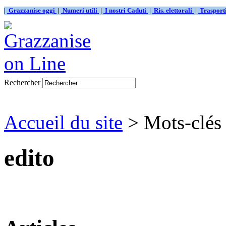
|
Grazzanise oggi
|
Numeri utili
|
I nostri Caduti
|
Ris. elettorali
|
Traspor
Rechercher
Accueil du site
> Mots-clés 
edito