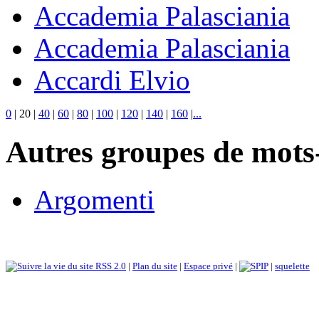
Accademia Palasciania
Accademia Palasciania
Accardi Elvio
0
|
20
|
40
|
60
|
80
|
100
|
120
|
140
|
160
|
...
Autres groupes de mots-
Argomenti
RSS 2.0
|
Plan du site
|
Espace privé
|
|
squelette