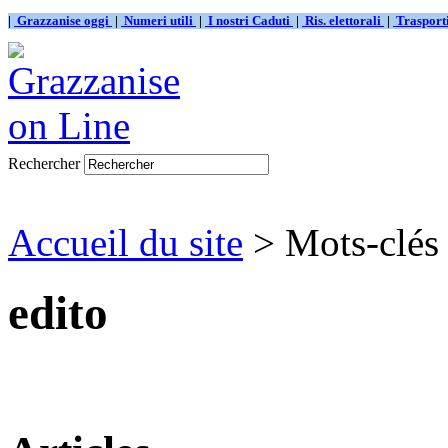
|
Grazzanise oggi
|
Numeri utili
|
I nostri Caduti
|
Ris. elettorali
|
Traspor
Rechercher
Accueil du site
> Mots-clés 
edito