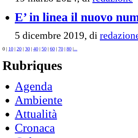
E’ in linea il nuovo n
5 dicembre 2019, di
redazion
0
|
10
|
20
|
30
|
40
|
50
|
60
|
70
|
80
|
...
Rubriques
Agenda
Ambiente
Attualità
Cronaca