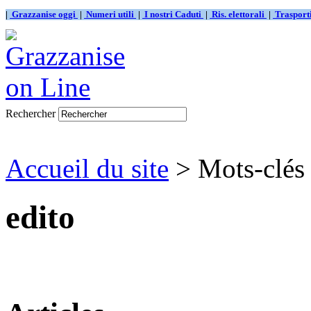
|
Grazzanise oggi
|
Numeri utili
|
I nostri Caduti
|
Ris. elettorali
|
Traspor
Rechercher
Accueil du site
> Mots-clés 
edito