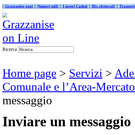
|
Grazzanise oggi
|
Numeri utili
|
I nostri Caduti
|
Ris. elettorali
|
Traspor
Ricerca
Home page
>
Servizi
>
Adem
Comunale e l’Area-Mercato.
messaggio
Inviare un messaggio