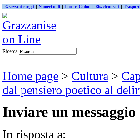
|
Grazzanise oggi
|
Numeri utili
|
I nostri Caduti
|
Ris. elettorali
|
Traspor
Ricerca
Home page
>
Cultura
>
Cap
dal pensiero poetico al delir
Inviare un messaggio
In risposta a: