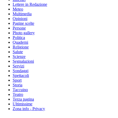
Lettere in Redazione
Meteo
Multimedia
Opinioni
Pagine scelte
Persone
Photo gallery
Politica
Quaderni
Religione
Salute
Scienze
Segnalazioni
Servizi
Sondaggi
Spettacoli
Sport
Storia
Taccuino
Teatro
Terza pagina
Ultimissime
Zona info - Privacy