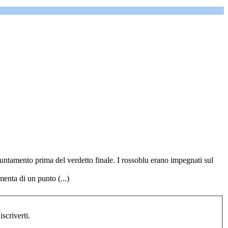
ppuntamento prima del verdetto finale. I rossoblu erano impegnati sul
menta di un punto (...)
i registrato, devi prima iscriverti.