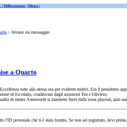
ti
|
Differenziata
|
Meteo |
arto
> Inviare un messaggio
ise a Quarto
 Eccellenza tutte alla stessa ora per evidenti motivi. Era il penultimo a
zione di Ercolano, coadiuvato dagli assistenti Tisi e Oliviero.
squadra di mister Amorosetti si mantiene fuori dalla zona playout, anzi au
È necessario iscriversi per partecipare a questo forum. Indica qui sotto l'ID personale che ti è stato fornito. Se non se