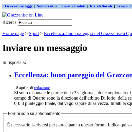
|
Grazzanise oggi
|
Numeri utili
|
I nostri Caduti
|
Ris. elettorali
|
Traspor
Ricerca
Home page
>
Sport
>
Eccellenza: buon pareggio del Grazzanise a Qu
Inviare un messaggio
In risposta a:
Eccellenza: buon pareggio del Grazzan
18 aprile, di
redazione
Si sono disputate le partite della 33° giornata del campionato di
campo di Quarto sotto la direzione dell’arbitro Di Iorio, della se
0-0 il punteggio finale, dal vago sapore di salvezza. Infatti la 
Forum solo su abbonamento