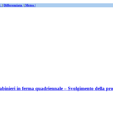
ti
|
Differenziata
|
Meteo |
abinieri in ferma quadriennale – Svolgimento della prov