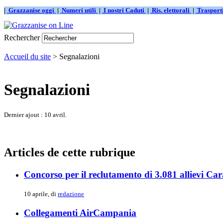
|
Grazzanise oggi
|
Numeri utili
|
I nostri Caduti
|
Ris. elettorali
|
Traspor
Rechercher
Accueil du site
> Segnalazioni
Segnalazioni
Dernier ajout : 10 avril.
Articles de cette rubrique
Concorso per il reclutamento di 3.081 allievi Car
10 aprile, di
redazione
Collegamenti AirCampania