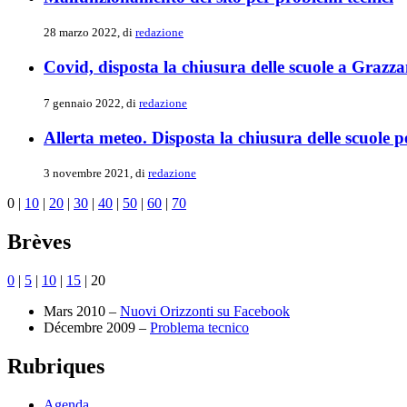
28 marzo 2022, di
redazione
Covid, disposta la chiusura delle scuole a Grazzan
7 gennaio 2022, di
redazione
Allerta meteo. Disposta la chiusura delle scuole
3 novembre 2021, di
redazione
0
|
10
|
20
|
30
|
40
|
50
|
60
|
70
Brèves
0
|
5
|
10
|
15
|
20
Mars 2010 –
Nuovi Orizzonti su Facebook
Décembre 2009 –
Problema tecnico
Rubriques
Agenda