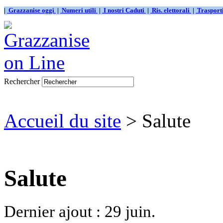
|
Grazzanise oggi
|
Numeri utili
|
I nostri Caduti
|
Ris. elettorali
|
Traspor
Rechercher
Accueil du site
> Salute
Salute
Dernier ajout : 29 juin.