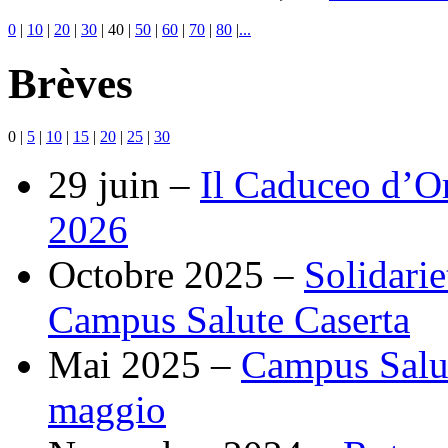
0
|
10
|
20
|
30
|
40
|
50
|
60
|
70
|
80
|
...
Brèves
0
|
5
|
10
|
15
|
20
|
25
|
30
29 juin –
Il Caduceo d’O
2026
Octobre 2025 –
Solidarie
Campus Salute Caserta
Mai 2025 –
Campus Salut
maggio