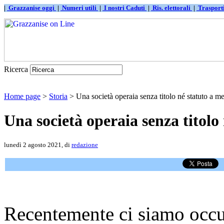
|
Grazzanise oggi
|
Numeri utili
|
I nostri Caduti
|
Ris. elettorali
|
Traspor
Ricerca
Home page
>
Storia
> Una società operaia senza titolo né statuto a m
Una società operaia senza titolo
lunedì 2 agosto 2021, di
redazione
Recentemente ci siamo occu