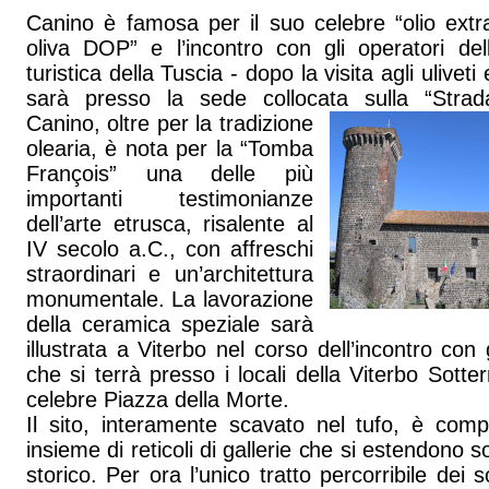
Canino è famosa per il suo celebre “olio extr
oliva DOP” e l’incontro con gli operatori della
turistica della Tuscia - dopo la visita agli uliveti 
sarà presso la sede collocata sulla “Str
Canino, oltre per la tradizione
olearia, è nota per la “Tomba
François” una delle più
importanti testimonianze
dell’arte etrusca, risalente al
IV secolo a.C., con affreschi
straordinari e un’architettura
monumentale. La lavorazione
della ceramica speziale sarà
illustrata a Viterbo nel corso dell’incontro con 
che si terrà presso i locali della Viterbo Sotte
celebre Piazza della Morte.
Il sito, interamente scavato nel tufo, è com
insieme di reticoli di gallerie che si estendono so
storico. Per ora l’unico tratto percorribile dei s