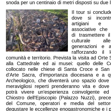
snoda per un centinaio di metri disposti su due li
Il tour si conclu
dove si incontr
artigiani e 
associative che
di trasmettere i
culturale al
generazioni e ai
rafforzando il 
comunità e territorio. Prevista la visita ad Orte
alla Cattedrale ed ai musei: quello delle Co
collocato nelle chiese di Santa Croce e San
d’Arte Sacra, d’importanza diocesana e a qu
Archeologico, che diventerà uno spazio dove
meravigliosi reperti prenderanno vita e dove i
potrà vivere un’esperienza coinvolgente ed
Chiostro dell’Episcopio (Palazzo Nuzzi), pre
del Comune, operatori e media del settor
degustare le eccellenze enogastronomiche e i pro