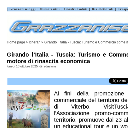
|
Grazzanise oggi
|
Numeri utili
|
I nostri Caduti
|
Ris. elettorali
|
Trasp
Home page
>
Itinerari
> Girando l’Italia - Tuscia: Turismo e Commercio come mot
Girando l’Italia - Tuscia: Turismo e Com
motore di rinascita economica
lunedì 13 ottobre 2025, di
redazione
Ai fini della promozione 
commerciale del territorio de
di Viterbo, VisitTus
l’Associazione promo-comm
territorio, promuove dal 23 a
un educational tour e un w