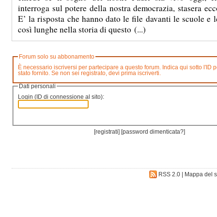
interroga sul potere della nostra democrazia, stasera ecco
E’ la risposta che hanno dato le file davanti le scuole e 
così lunghe nella storia di questo (...)
Forum solo su abbonamento
È necessario iscriversi per partecipare a questo forum. Indica qui sotto l'ID personale che ti è
stato fornito. Se non sei registrato, devi prima iscriverti.
Dati personali
Login (ID di connessione al sito):
[
registrati
] [
password dimenticata?
]
RSS 2.0
|
Mappa del s