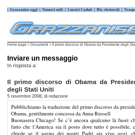
|
Grazzanise oggi
|
Numeri utili
|
I nostri Caduti
|
Ris. elettorali
|
Trasp
Home page
>
Documenti
>
Il primo discorso di Obama da Presidente degli Stat
Inviare un messaggio
In risposta a:
Il primo discorso di Obama da Preside
degli Stati Uniti
5 novembre 2008, di
redazione
Pubblichiamo la traduzione del primo discorso da presid
Obama, gentilmente concessa da Anna Russell
Buonasera Chicago! Se c’è ancora qualcuno là fuori ch
fatto che l’America sia il posto dove tutto è possibile, 
chiede se il sogno dei nostri Padri sia vivo oggi, c