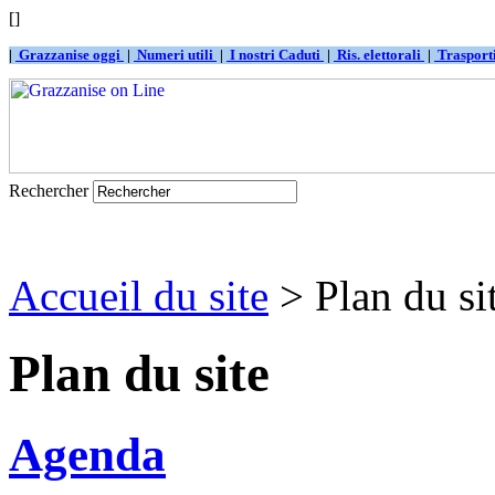
[]
|
Grazzanise oggi
|
Numeri utili
|
I nostri Caduti
|
Ris. elettorali
|
Traspor
Rechercher
Accueil du site
> Plan du si
Plan du site
Agenda