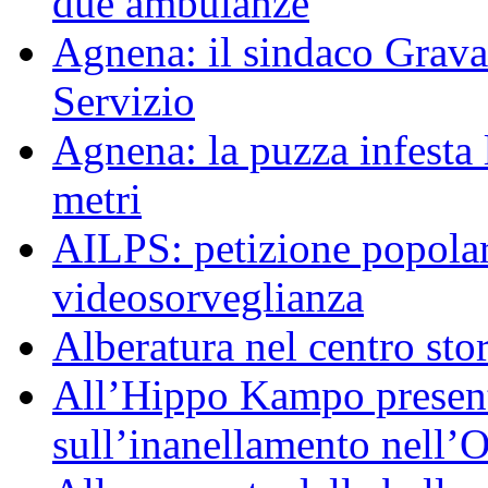
due ambulanze
Agnena: il sindaco Grav
Servizio
Agnena: la puzza infesta l
metri
AILPS: petizione popolar
videosorveglianza
Alberatura nel centro sto
All’Hippo Kampo presenta
sull’inanellamento nell’O