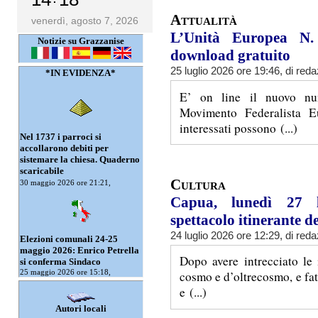
Attualità
venerdì, agosto 7, 2026
L’Unità Europea N.
Notizie su Grazzanise
download gratuito
25 luglio 2026 ore 19:46, di
reda
*IN EVIDENZA*
E’ on line il nuovo nu
Movimento Federalista Eu
interessati possono (...)
Nel 1737 i parroci si
accollarono debiti per
sistemare la chiesa. Quaderno
scaricabile
Cultura
30 maggio 2026 ore 21:21,
Capua, lunedì 27 lu
spettacolo itinerante de
24 luglio 2026 ore 12:29, di
reda
Elezioni comunali 24-25
maggio 2026: Enrico Petrella
Dopo avere intrecciato le 
si conferma Sindaco
25 maggio 2026 ore 15:18,
cosmo e d’oltrecosmo, e fa
e (...)
Autori locali