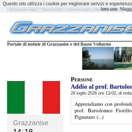
Questo sito utilizza i cookie per migliorare servizi e esperienz
loro uso
Maggi
|
Grazzanise oggi
|
Numeri utili
|
I nostri Caduti
|
Ris. elettorali
|
Trasp
Portale di notizie di Grazzanise e del Basso Volturno
Persone
Addio al prof. Bartolo
26 luglio 2026 ore 13:02, di
reda
Apprendiamo con profondo 
prof. Bartolomeo Fiorill
Pignataro (...)
Grazzanise
14
18