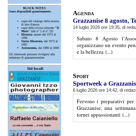
BLOCK NOTES
Agenda
Sono disponibili gratuitamente:
Grazzanise 8 agosto, Te
copie del catalogo della mostra
di foto d'epoca
14 luglio 2026 ore 19:35, di
reda
copie della rivista culturale
"Il
Mulo"
(dal n° 2 al n° 23)
Historia:
annate dal 1973 al
Sabato 8 Agosto l’Asso
1996
Storia Illustrata,
dal 1973 al
organizzano un evento pensa
1982
Astronomia,
dal 1988 al 2000
e la bellezza (...)
Gli interessati possono rivolgersi alla
redazione di grazzaniseonline
Siti locali
Sport
Sportweek a Grazzanise
6 luglio 2026 ore 14:42, di
redaz
Fervono i preparativi per
Grazzanise, una settimana
tornei appassionanti (...)