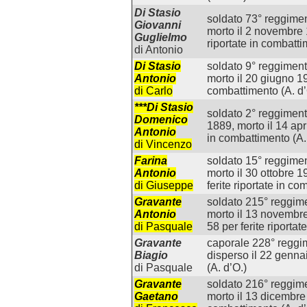
Di Stasio
soldato 73° reggiment
Giovanni
morto il 2 novembre 
Guglielmo
riportate in combatti
di Antonio
Di Stasio
soldato 9° reggiment
Antonio
morto il 20 giugno 19
di Carlo
combattimento (A. d’
***Di Stasio
soldato 2° reggiment
Domenico
1889, morto il 14 apr
Antonio
in combattimento (A.
di Vincenzo
Farina
soldato 15° reggiment
Antonio
morto il 30 ottobre 
di Giuseppe
ferite riportate in co
Gravante
soldato 215° reggime
Antonio
morto il 13 novembr
di Pasquale
58 per ferite riporta
Gravante
caporale 228° reggime
Biagio
disperso il 22 genna
di Pasquale
(A. d’O.)
Gravante
soldato 216° reggimen
Gaetano
morto il 13 dicembre 