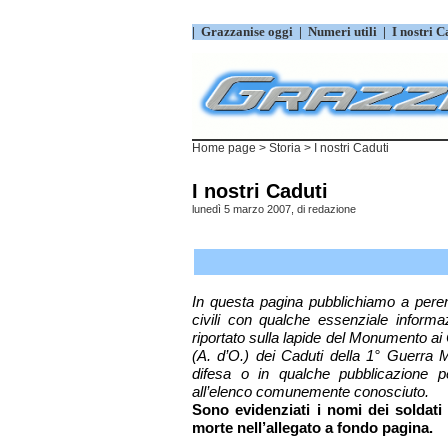
|
Grazzanise oggi
|
Numeri utili
|
I nostri C
Home page
>
Storia
> I nostri Caduti
I nostri Caduti
lunedì 5 marzo 2007, di
redazione
In questa pagina pubblichiamo a peren
civili con qualche essenziale informa
riportato sulla lapide del Monumento ai C
(A. d’O.) dei Caduti della 1° Guerra M
difesa o in qualche pubblicazione pe
all’elenco comunemente conosciuto.
Sono evidenziati i nomi dei soldati d
morte nell’allegato a fondo pagina.