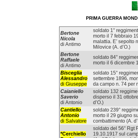
PRIMA GUERRA MOND
soldato 1° reggiment
Bertone
morto il 7 febbraio 1
Nicola
malattia. E’ sepolto n
di Antimo
Milovice (A. d’O.)
Bertone
soldato 84° reggiment
Raffaele
morto il 6 dicembre 1
di Antimo
Bisceglia
soldato 15° reggimen
Alessandro
settembre 1896, mort
di Giuseppe
da campo n. 74 per m
Caianiello
soldato 132 reggimen
Saverio
disperso il 31 ottob
di Antonio
d’O.)
Cantiello
soldato 239° reggimen
Antonio
morto il 29 giugno su
di Salvatore
combattimento (A. d’
soldato del 56° Rgt F
*Cerchiello
19.10.1917 sul campo