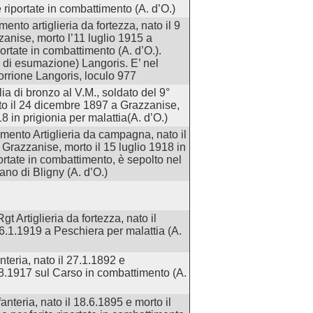
e riportate in combattimento (A. d’O.)
ento artiglieria da fortezza, nato il 9
nise, morto l’11 luglio 1915 a
portate in combattimento (A. d’O.).
 di esumazione) Langoris. E’ nel
torrione Langoris, loculo 977
a di bronzo al V.M., soldato del 9°
ato il 24 dicembre 1897 a Grazzanise,
18 in prigionia per malattia(A. d’O.)
imento Artiglieria da campagna, nato il
Grazzanise, morto il 15 luglio 1918 in
portate in combattimento, è sepolto nel
iano di Bligny (A. d’O.)
t Artiglieria da fortezza, nato il
 6.1.1919 a Peschiera per malattia (A.
nteria, nato il 27.1.1892 e
.8.1917 sul Carso in combattimento (A.
anteria, nato il 18.6.1895 e morto il