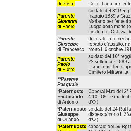
di Pietro
Col di Lana per ferit
soldato del 3° Reggim
Parente
maggio 1889 a Grazza
Giovanni
Mariano per ferite ri
di Paolo
Luogo della morte (o
cimitero di Oslavia, 
Parente
decorato con medagli
Giuseppe
reparto d’assalto, n
di Francesco
morto il 6 ottobre 19
soldato del 10° regg
Parente
22 settembre 1889 a 
Paolo
Francia per ferite ri
di Pietro
Cimitero Militare Ital
**Parente
Pasquale
*Paternosto
Caporal M.re del 2° Rg
Ferdinando
4.10.1891 e morto il
di Antonio
d’O.)
*Paternuosto
soldato del 24 Rgt fa
Giuseppe
disperso/morto il 23
di Orlando
d’O.)
*Paternuosto
caporale del 59 Rgt f