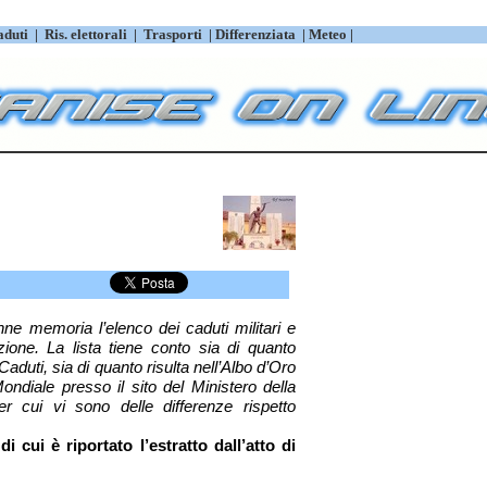
aduti
|
Ris. elettorali
|
Trasporti
|
Differenziata
|
Meteo |
ne memoria l’elenco dei caduti militari e
zione. La lista tiene conto sia di quanto
aduti, sia di quanto risulta nell’Albo d’Oro
ondiale presso il sito del Ministero della
r cui vi sono delle differenze rispetto
i cui è riportato l’estratto dall’atto di