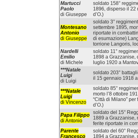
Martucci
soldato 158° reggime
Paolo
1896, disperso il 2
di Giuseppe
d’O.)
soldato 3° reggimento
Montesano
settembre 1895, mort
Antonio
riportate in combatti
di Giuseppe
di esumazione) Lango
torrione Langoris, l
Nardelli
soldato 11° reggiment
Emilio
1898 a Grazzanise, di
di Michele
luglio 1920 a Mantov
***Natale
soldato 203° battagli
Luigi
il 15 gennaio 1918 a 
di Luigi
soldato 85° reggimen
***Natale
morto l’8 ottobre 19
Luigi
“Città di Milano” per 
di Vincenzo
d’O.)
soldato del 15° Regg
Papa Filippo
1889 a Grazzanise, m
di Antonio
ferite riportate in c
Parente
soldato del 60° Regg
Francesco
1894 a Grazzanise, 