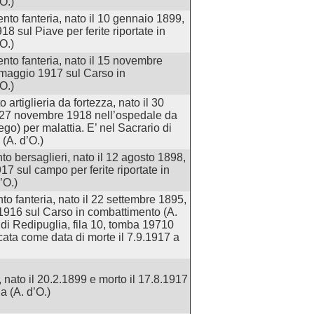
O.)
nto fanteria, nato il 10 gennaio 1899,
18 sul Piave per ferite riportate in
O.)
nto fanteria, nato il 15 novembre
 maggio 1917 sul Carso in
O.)
 artiglieria da fortezza, nato il 30
l 27 novembre 1918 nell’ospedale da
o) per malattia. E’ nel Sacrario di
(A. d’O.)
to bersaglieri, nato il 12 agosto 1898,
17 sul campo per ferite riportate in
’O.)
to fanteria, nato il 22 settembre 1895,
 1916 sul Carso in combattimento (A.
o di Redipuglia, fila 10, tomba 19710
cata come data di morte il 7.9.1917 a
 nato il 20.2.1899 e morto il 17.8.1917
a (A. d’O.)