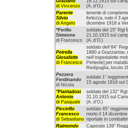
Graziano
16.12.1915 sul campo
di Vincenzo
(A. d’O.)
Parente
tenente di complemen
Silvio
fortezza, nato il 3 a
di Angelo
dicembre 1918 a Vene
*Perillo
soldato del 15° Rgt f
Simeone
21.10.1915 sul campo
di Francesco
(A. d’O.)
soldato dell’84° Reg
Petrella
1880 a Grazzanise, m
Giosafatte
nell’ospedaletto mob
di Francesco
Perteole] per malattia
Redipuglia, loculo 28
Pezzera
soldato 1° reggimento
Ferdinando
15 agosto 1916 sul C
di Nicola
°Piantadosi
soldato del 132° Rgt 
Antonio
31.10.1915 sul Carso
di Pasquale
(A. d’O.)
Piccirillo
soldato 45° reggimen
Francesco
morto il 14 dicembre
di Sebastiano
riportate in combatti
Raimondo
Caporale 139° Reggim