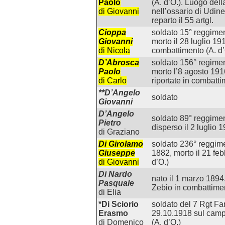
Paolo
(A. d’O.). Luogo del
di Giovanni
nell’ossario di Udine
reparto il 55 artgl.
Cioppa
soldato 15° reggimen
Giovanni
morto il 28 luglio 19
di Nicola
combattimento (A. d’
D’Abrosca
soldato 156° regimen
Paolo
morto l’8 agosto 1916
di Carlo
riportate in combatti
**D’Angelo
soldato
Giovanni
D’Angelo
soldato 89° reggimen
Pietro
disperso il 2 luglio 
di Graziano
Di Girolamo
soldato 236° reggime
Giuseppe
1882, morto il 21 fe
di Giovanni
d’O.)
Di Nardo
nato il 1 marzo 1894,
Pasquale
Zebio in combattimen
di Elia
*Di Sciorio
soldato del 7 Rgt Fan
Erasmo
29.10.1918 sul campo
di Domenico
(A. d’O.)