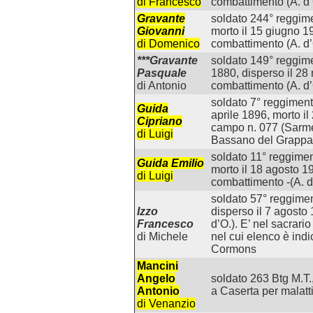
di Francesco
combattimento (A. d’
Gravante
soldato 244° reggime
Giovanni
morto il 15 giugno 19
di Domenico
combattimento (A. d’
***Gravante
soldato 149° reggime
Pasquale
1880, disperso il 28
di Antonio
combattimento (A. d’
soldato 7° reggimento
Guida
aprile 1896, morto i
Cipriano
campo n. 077 (Sarmeg
di Luigi
Bassano del Grappa 
soldato 11° reggimen
Guida Emilio
morto il 18 agosto 19
di Luigi
combattimento -(A. d
soldato 57° reggimen
Izzo
disperso il 7 agosto
Francesco
d’O.). E’ nel sacrari
di Michele
nel cui elenco è indi
Cormons
Mancini
Angelo
soldato 263 Btg M.T.,
Antonio
a Caserta per malatti
di Venanzio