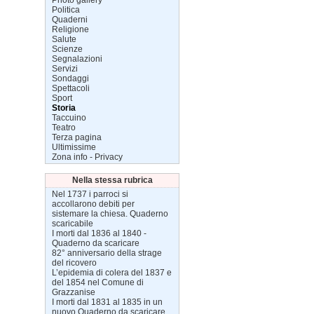
Politica
Quaderni
Religione
Salute
Scienze
Segnalazioni
Servizi
Sondaggi
Spettacoli
Sport
Storia
Taccuino
Teatro
Terza pagina
Ultimissime
Zona info - Privacy
Nella stessa rubrica
Nel 1737 i parroci si
accollarono debiti per
sistemare la chiesa. Quaderno
scaricabile
I morti dal 1836 al 1840 -
Quaderno da scaricare
82° anniversario della strage
del ricovero
L’epidemia di colera del 1837 e
del 1854 nel Comune di
Grazzanise
I morti dal 1831 al 1835 in un
nuovo Quaderno da scaricare