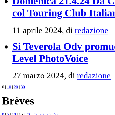
Domenica 21.4.24 Da Ca
col Touring Club Italia
11 aprile 2024, di
redazione
Si Teverola Odv promuo
Level PhotoVoice
27 marzo 2024, di
redazione
0
|
10
|
20
|
30
Brèves
0
|
5
|
10
|
15
|
20
|
25
|
30
|
35
|
40