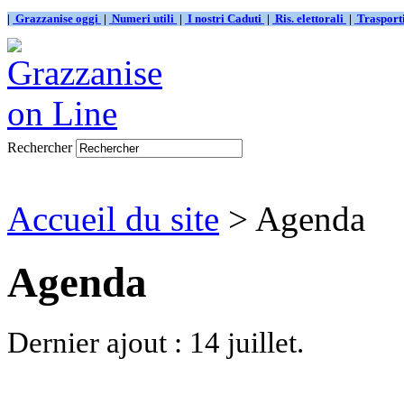
|
Grazzanise oggi
|
Numeri utili
|
I nostri Caduti
|
Ris. elettorali
|
Traspor
Rechercher
Accueil du site
> Agenda
Agenda
Dernier ajout : 14 juillet.