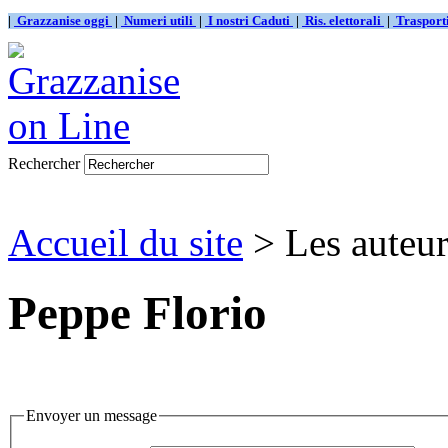
|
Grazzanise oggi
|
Numeri utili
|
I nostri Caduti
|
Ris. elettorali
|
Traspor
Rechercher
Accueil du site
> Les auteur
Peppe Florio
Envoyer un message