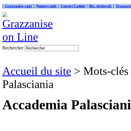
|
Grazzanise oggi
|
Numeri utili
|
I nostri Caduti
|
Ris. elettorali
|
Traspor
Rechercher
Accueil du site
> Mots-clés
Palasciania
Accademia Palascian