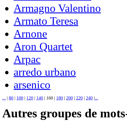
Armagno Valentino
Armato Teresa
Arnone
Aron Quartet
Arpac
arredo urbano
arsenico
...
|
80
|
100
|
120
|
140
|
160
|
180
|
200
|
220
|
240
|
...
Autres groupes de mots-