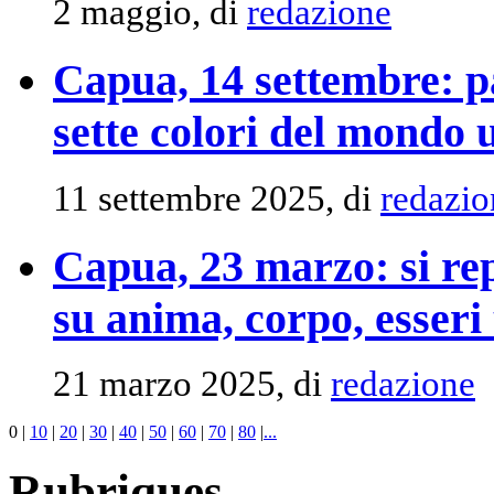
2 maggio, di
redazione
Capua, 14 settembre: par
sette colori del mondo
11 settembre 2025, di
redazio
Capua, 23 marzo: si rep
su anima, corpo, esseri
21 marzo 2025, di
redazione
0
|
10
|
20
|
30
|
40
|
50
|
60
|
70
|
80
|
...
Rubriques