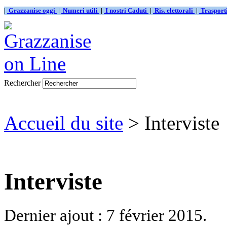
|
Grazzanise oggi
|
Numeri utili
|
I nostri Caduti
|
Ris. elettorali
|
Traspor
Rechercher
Accueil du site
> Interviste
Interviste
Dernier ajout : 7 février 2015.