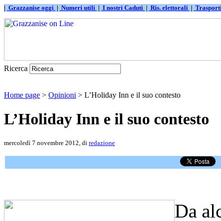
|
Grazzanise oggi
|
Numeri utili
|
I nostri Caduti
|
Ris. elettorali
|
Traspor
Ricerca
Home page
>
Opinioni
> L’Holiday Inn e il suo contesto
L’Holiday Inn e il suo contesto
mercoledì 7 novembre 2012, di
redazione
Da alc