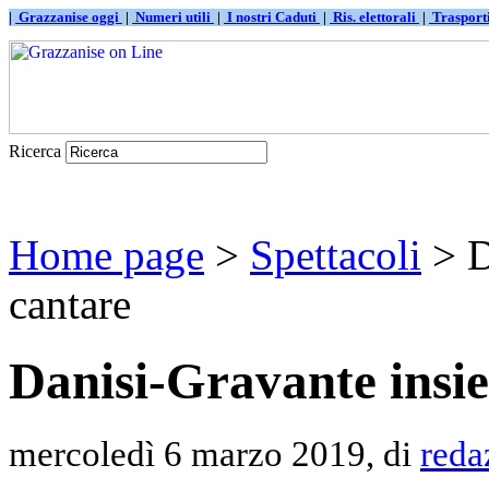
|
Grazzanise oggi
|
Numeri utili
|
I nostri Caduti
|
Ris. elettorali
|
Traspor
Ricerca
Home page
>
Spettacoli
> D
cantare
Danisi-Gravante insi
mercoledì 6 marzo 2019, di
reda