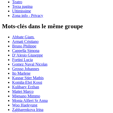
Teatro
Terza pagina
Ultimissime
Zona info - Privacy
Mots-clés dans le même groupe
Abbate Giam.
Armati Cristiano
Bruno Philippe
Cappella Simona
D’Alesio Giuseppe
Fortini Lucia
Gomez Naval Nicolas
Grosso Johannes
Ito Marlene
Kaspar Stier Mathis
Komila-Ebri Kossi
Kulibaev Erzhan
Mattei Marco
Mignano Mimmo
Monia Alfieri Sr Anna
Woo Haekyung
Zahharenkova Irina