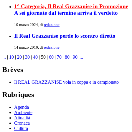
1° Categoria, Il Real Grazzanise in Promozione
A sei giornate dal termine arriva il verdetto
10 marzo 2024, di
redazione
Il Real Grazzanise perde lo scontro diretto
14 marzo 2010, di
redazione
...
|
10
|
20
|
30
|
40
|
50
|
60
|
70
|
80
|
90
|
...
Brèves
Il REAL GRAZZANISE vola in coppa e in campionato
Rubriques
Agenda
Ambiente
Attualità
Cronaca
Cultura