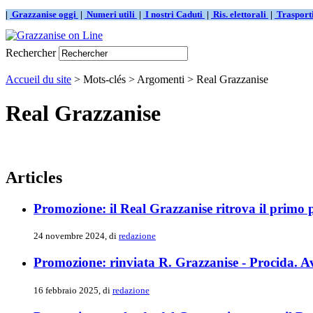
|
Grazzanise oggi
|
Numeri utili
|
I nostri Caduti
|
Ris. elettorali
|
Traspor
Rechercher
Accueil du site
> Mots-clés > Argomenti > Real Grazzanise
Real Grazzanise
Articles
Promozione: il Real Grazzanise ritrova il primo 
24 novembre 2024, di
redazione
Promozione: rinviata R. Grazzanise - Procida. Av
16 febbraio 2025, di
redazione