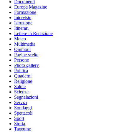
Documenti
Europa Magazine
Formazione
Interviste
Istruzione
Itinerari
Lettere in Redazione
Meteo
Multimedia
Opinioni
Pagine scelte
Persone
Photo gallery
Politica
Quaderni
Religione
Salute
Scienze
Segnalazioni
Servizi
Sondaggi
Spettacoli
Sport
Storia
Taccuino