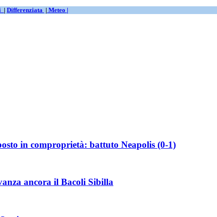
ti
|
Differenziata
|
Meteo |
posto in comproprietà: battuto Neapolis (0-1)
anza ancora il Bacoli Sibilla