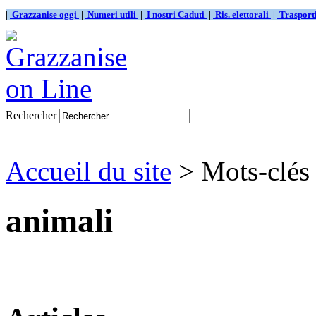
|
Grazzanise oggi
|
Numeri utili
|
I nostri Caduti
|
Ris. elettorali
|
Traspor
Rechercher
Accueil du site
> Mots-clés
animali