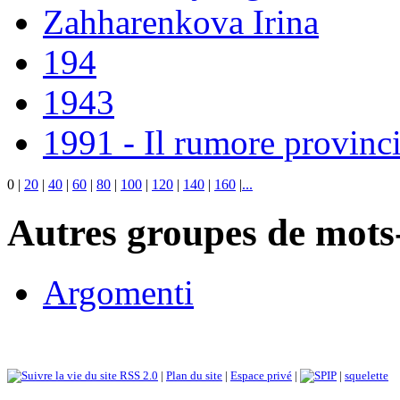
Zahharenkova Irina
194
1943
1991 - Il rumore provinci
0
|
20
|
40
|
60
|
80
|
100
|
120
|
140
|
160
|
...
Autres groupes de mots-
Argomenti
RSS 2.0
|
Plan du site
|
Espace privé
|
|
squelette