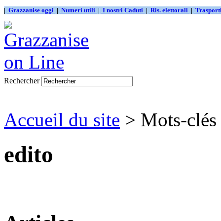
|
Grazzanise oggi
|
Numeri utili
|
I nostri Caduti
|
Ris. elettorali
|
Traspor
Rechercher
Accueil du site
> Mots-clés 
edito