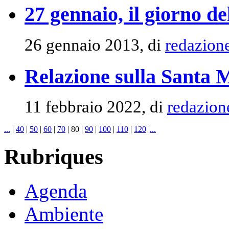
27 gennaio, il giorno d
26 gennaio 2013, di
redazion
Relazione sulla Santa 
11 febbraio 2022, di
redazion
...
|
40
|
50
|
60
|
70
|
80
|
90
|
100
|
110
|
120
|
...
Rubriques
Agenda
Ambiente