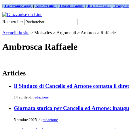
|
Grazzanise oggi
|
Numeri utili
|
I nostri Caduti
|
Ris. elettorali
|
Traspor
Rechercher
Accueil du site
> Mots-clés > Argomenti > Ambrosca Raffaele
Ambrosca Raffaele
Articles
Il Sindaco di Cancello ed Arnone contatta il diret
14 aprile, di
redazione
Giornata storica per Cancello ed Arnone: inaug
5 ottobre 2025, di
redazione