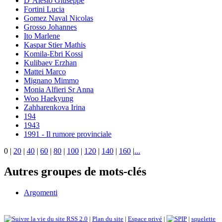
D’Alesio Giuseppe
Fortini Lucia
Gomez Naval Nicolas
Grosso Johannes
Ito Marlene
Kaspar Stier Mathis
Komila-Ebri Kossi
Kulibaev Erzhan
Mattei Marco
Mignano Mimmo
Monia Alfieri Sr Anna
Woo Haekyung
Zahharenkova Irina
194
1943
1991 - Il rumore provinciale
0
|
20
|
40
|
60
|
80
|
100
|
120
|
140
|
160
|
...
Autres groupes de mots-clés
Argomenti
RSS 2.0
|
Plan du site
|
Espace privé
|
|
squelette