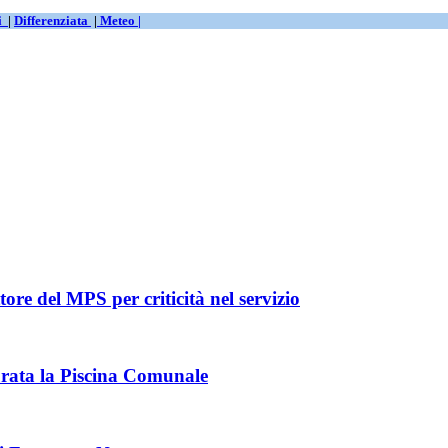
ti
|
Differenziata
|
Meteo |
tore del MPS per criticità nel servizio
urata la Piscina Comunale