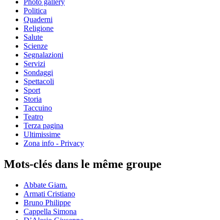
Photo gallery
Politica
Quaderni
Religione
Salute
Scienze
Segnalazioni
Servizi
Sondaggi
Spettacoli
Sport
Storia
Taccuino
Teatro
Terza pagina
Ultimissime
Zona info - Privacy
Mots-clés dans le même groupe
Abbate Giam.
Armati Cristiano
Bruno Philippe
Cappella Simona