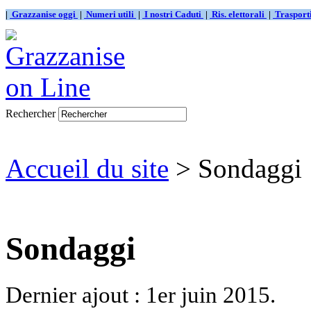
|
Grazzanise oggi
|
Numeri utili
|
I nostri Caduti
|
Ris. elettorali
|
Traspor
Rechercher
Accueil du site
> Sondaggi
Sondaggi
Dernier ajout : 1er juin 2015.