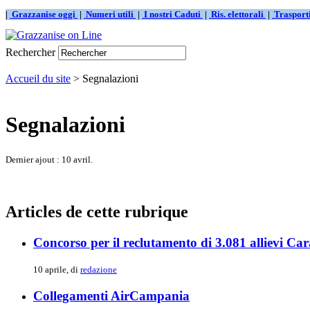
|
Grazzanise oggi
|
Numeri utili
|
I nostri Caduti
|
Ris. elettorali
|
Traspor
Rechercher
Accueil du site
> Segnalazioni
Segnalazioni
Dernier ajout : 10 avril.
Articles de cette rubrique
Concorso per il reclutamento di 3.081 allievi Car
10 aprile, di
redazione
Collegamenti AirCampania