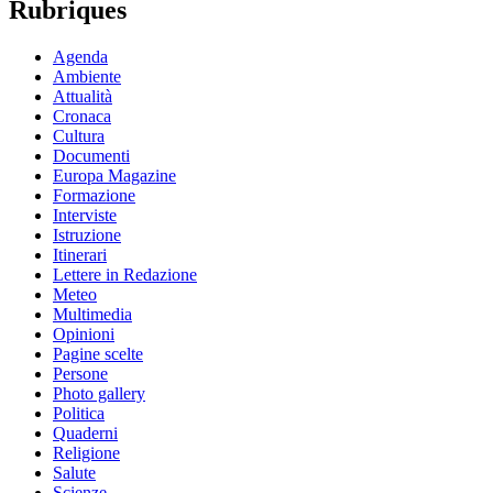
Rubriques
Agenda
Ambiente
Attualità
Cronaca
Cultura
Documenti
Europa Magazine
Formazione
Interviste
Istruzione
Itinerari
Lettere in Redazione
Meteo
Multimedia
Opinioni
Pagine scelte
Persone
Photo gallery
Politica
Quaderni
Religione
Salute
Scienze