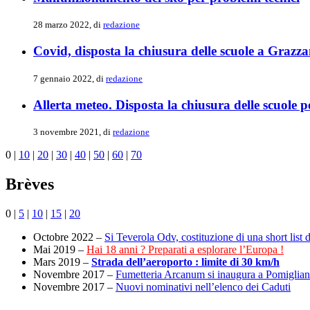
28 marzo 2022, di
redazione
Covid, disposta la chiusura delle scuole a Grazzan
7 gennaio 2022, di
redazione
Allerta meteo. Disposta la chiusura delle scuole
3 novembre 2021, di
redazione
0
|
10
|
20
|
30
|
40
|
50
|
60
|
70
Brèves
0
|
5
|
10
|
15
|
20
Octobre 2022 –
Si Teverola Odv, costituzione di una short list d
Mai 2019 –
Hai 18 anni ? Preparati a esplorare l’Europa !
Mars 2019 –
Strada dell’aeroporto : limite di 30 km/h
Novembre 2017 –
Fumetteria Arcanum si inaugura a Pomiglia
Novembre 2017 –
Nuovi nominativi nell’elenco dei Caduti