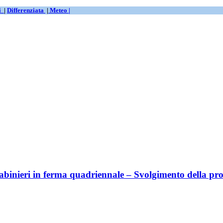
ti
|
Differenziata
|
Meteo |
abinieri in ferma quadriennale – Svolgimento della prov