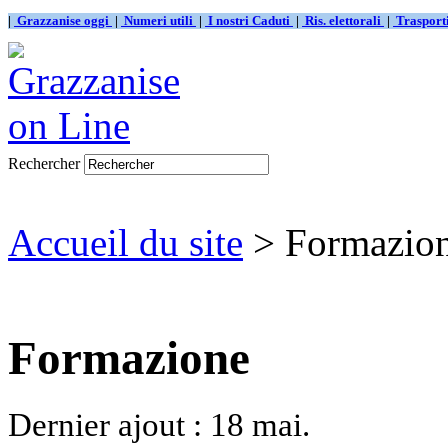
|
Grazzanise oggi
|
Numeri utili
|
I nostri Caduti
|
Ris. elettorali
|
Traspor
Rechercher
Accueil du site
> Formazio
Formazione
Dernier ajout : 18 mai.