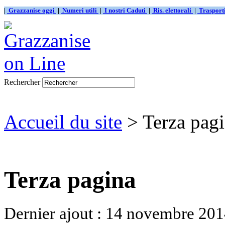
|
Grazzanise oggi
|
Numeri utili
|
I nostri Caduti
|
Ris. elettorali
|
Traspor
Rechercher
Accueil du site
> Terza pag
Terza pagina
Dernier ajout : 14 novembre 201