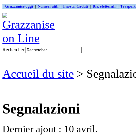
|
Grazzanise oggi
|
Numeri utili
|
I nostri Caduti
|
Ris. elettorali
|
Traspor
Rechercher
Accueil du site
> Segnalazi
Segnalazioni
Dernier ajout : 10 avril.