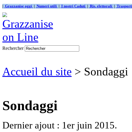
|
Grazzanise oggi
|
Numeri utili
|
I nostri Caduti
|
Ris. elettorali
|
Traspor
Rechercher
Accueil du site
> Sondaggi
Sondaggi
Dernier ajout : 1er juin 2015.