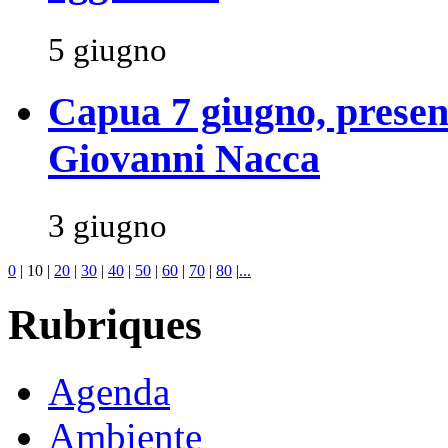
5 giugno
Capua 7 giugno, present
Giovanni Nacca
3 giugno
0
|
10
|
20
|
30
|
40
|
50
|
60
|
70
|
80
|
...
Rubriques
Agenda
Ambiente