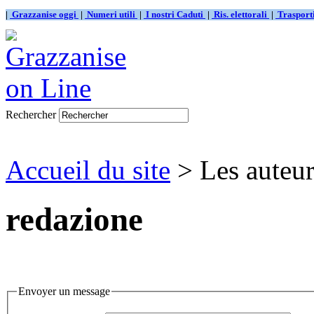
|
Grazzanise oggi
|
Numeri utili
|
I nostri Caduti
|
Ris. elettorali
|
Traspor
Rechercher
Accueil du site
> Les auteur
redazione
Envoyer un message